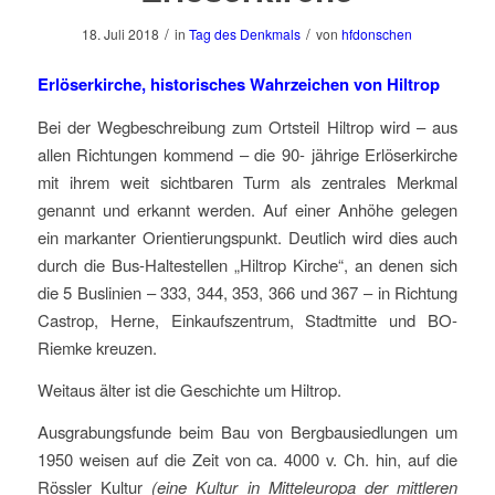
/
/
18. Juli 2018
in
Tag des Denkmals
von
hfdonschen
Erlöserkirche, historisches Wahrzeichen von Hiltrop
Bei der Wegbeschreibung zum Ortsteil Hiltrop wird – aus
allen Richtungen kommend – die 90- jährige Erlöserkirche
mit ihrem weit sichtbaren Turm als zentrales Merkmal
genannt und erkannt werden. Auf einer Anhöhe gelegen
ein markanter Orientierungspunkt. Deutlich wird dies auch
durch die Bus-Haltestellen „Hiltrop Kirche“, an denen sich
die 5 Buslinien – 333, 344, 353, 366 und 367 – in Richtung
Castrop, Herne, Einkaufszentrum, Stadtmitte und BO-
Riemke kreuzen.
Weitaus älter ist die Geschichte um Hiltrop.
Ausgrabungsfunde beim Bau von Bergbausiedlungen um
1950 weisen auf die Zeit von ca. 4000 v. Ch. hin, auf die
Rössler Kultur
(eine Kultur in Mitteleuropa der mittleren