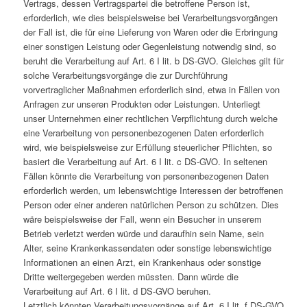
Vertrags, dessen Vertragspartei die betroffene Person ist,
erforderlich, wie dies beispielsweise bei Verarbeitungsvorgängen
der Fall ist, die für eine Lieferung von Waren oder die Erbringung
einer sonstigen Leistung oder Gegenleistung notwendig sind, so
beruht die Verarbeitung auf Art. 6 I lit. b DS-GVO. Gleiches gilt für
solche Verarbeitungsvorgänge die zur Durchführung
vorvertraglicher Maßnahmen erforderlich sind, etwa in Fällen von
Anfragen zur unseren Produkten oder Leistungen. Unterliegt
unser Unternehmen einer rechtlichen Verpflichtung durch welche
eine Verarbeitung von personenbezogenen Daten erforderlich
wird, wie beispielsweise zur Erfüllung steuerlicher Pflichten, so
basiert die Verarbeitung auf Art. 6 I lit. c DS-GVO. In seltenen
Fällen könnte die Verarbeitung von personenbezogenen Daten
erforderlich werden, um lebenswichtige Interessen der betroffenen
Person oder einer anderen natürlichen Person zu schützen. Dies
wäre beispielsweise der Fall, wenn ein Besucher in unserem
Betrieb verletzt werden würde und daraufhin sein Name, sein
Alter, seine Krankenkassendaten oder sonstige lebenswichtige
Informationen an einen Arzt, ein Krankenhaus oder sonstige
Dritte weitergegeben werden müssten. Dann würde die
Verarbeitung auf Art. 6 I lit. d DS-GVO beruhen.
Letztlich könnten Verarbeitungsvorgänge auf Art. 6 I lit. f DS-GVO